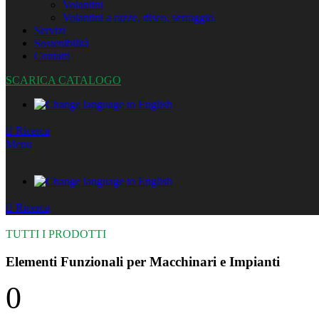
Volantini
Volantini a razze, disco, serraggio.
Servizi
Sostenibilità
Contatti
SCARICA CATALOGO
Ricerca
Menu
Ricerca
TUTTI I PRODOTTI
Elementi Funzionali per Macchinari e Impianti
0