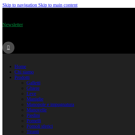
Skip to navigation
Skip to main content
Rimani aggiornato sulle novità di stater! Iscriviti subito alla nostra
Newsletter
Seguici su instagram
Home
Chi siamo
Prodotti
Galletti
Ghiere
Leve
Maniglie
Manopole e impugnatura
Manovelle
Piedini
Pomelli
Pomoli sferici
Tiranti