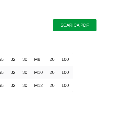
SCARICA PDF
65
32
30
M8
20
100
65
32
30
M10
20
100
65
32
30
M12
20
100