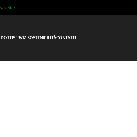
wsletter
DOTTI
SERVIZI
SOSTENIBILITÀ
CONTATTI
omelli
MZT.IMPUGNATURA CON FORO FILETTATO CIECO
RA CON FORO FIL