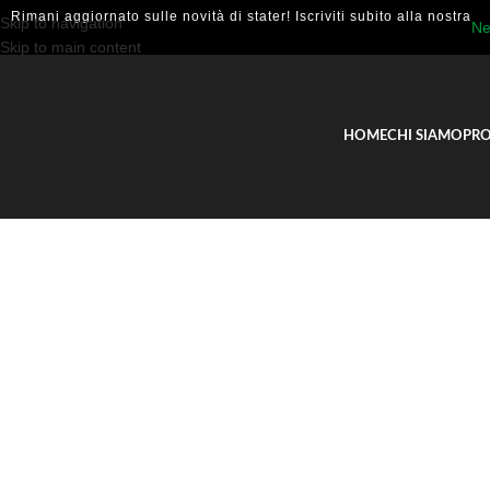
Rimani aggiornato sulle novità di stater! Iscriviti subito alla nostra
Skip to navigation
Ne
Skip to main content
HOME
CHI SIAMO
PRO
Home
P
MZT.IMPUGNATU