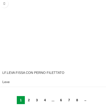
LF.LEVA FISSA CON PERNO FILETTATO
Leve
1
2
3
4
...
6
7
8
→