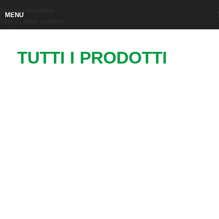
Skip to navigation
MENU
Skip to main content
TUTTI I PRODOTTI
Elementi Funzionali per Macchinari e
Impianti
0
0
PRODOTTI
PRODOTTI
STANDARD
CUSTOM