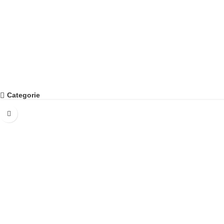
0
PEZZI PRODOTTI IN UN ANNO
Categorie