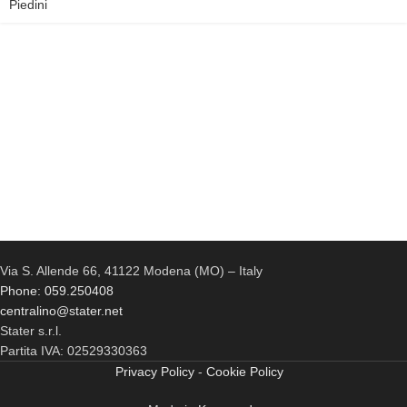
Piedini
Via S. Allende 66, 41122 Modena (MO) – Italy
Phone: 059.250408
centralino@stater.net
Stater s.r.l.
Partita IVA: 02529330363
Privacy Policy
-
Cookie Policy