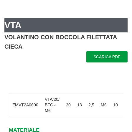
VTA
VOLANTINO CON BOCCOLA FILETTATA
CIECA
SCARICA PDF
VTA/20/
EMVT2A0600
BFC -
20
13
2,5
M6
10
100
M6
MATERIALE