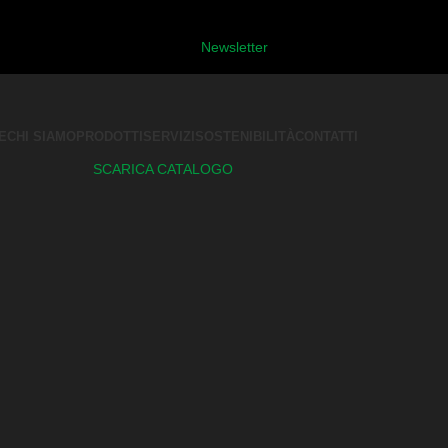
Newsletter
E
CHI SIAMO
PRODOTTI
SERVIZI
SOSTENIBILITÀ
CONTATTI
SCARICA CATALOGO