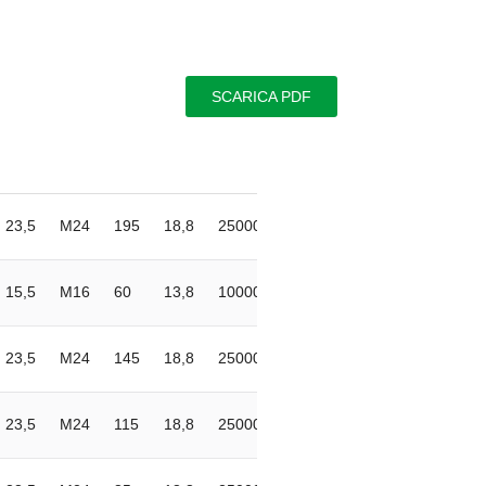
SCARICA PDF
23,5
M24
195
18,8
25000
4
15,5
M16
60
13,8
10000
8
23,5
M24
145
18,8
25000
4
23,5
M24
115
18,8
25000
4