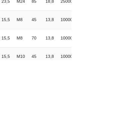
23,5
M24
85
18,8
25000
4
15,5
M8
45
13,8
10000
8
15,5
M8
70
13,8
10000
8
15,5
M10
45
13,8
10000
8
15,5
M10
70
13,8
10000
8
15,5
M10
100
13,8
10000
8
15,5
M12
45
13,8
10000
8
15,5
M12
70
13,8
10000
8