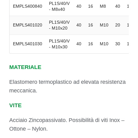
PL1S/40/V
EMPLS400840
40
16
M8
40
100
- M8x40
PL1S/40/V
EMPLS401020
40
16
M10
20
100
- M10x20
PL1S/40/V
EMPLS401030
40
16
M10
30
100
- M10x30
MATERIALE
Elastomero termoplastico ad elevata resistenza
meccanica.
VITE
Acciaio Zincopassivato. Possibilità di viti Inox –
Ottone – Nylon.