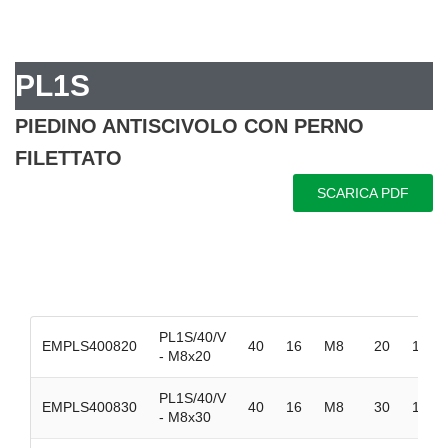
PL1S
PIEDINO ANTISCIVOLO CON PERNO
FILETTATO
SCARICA PDF
PL1S/40/V
EMPLS400820
40
16
M8
20
100
- M8x20
PL1S/40/V
EMPLS400830
40
16
M8
30
100
- M8x30