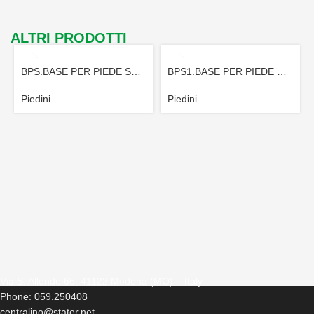
ALTRI PRODOTTI
BPS.BASE PER PIEDE SNODATO
BPS1.BASE PER PIEDE SNODATO
Piedini
Piedini
Via S. Allende 66, 41122 Modena (MO) – Italy
Phone: 059.250408
centralino@stater.net