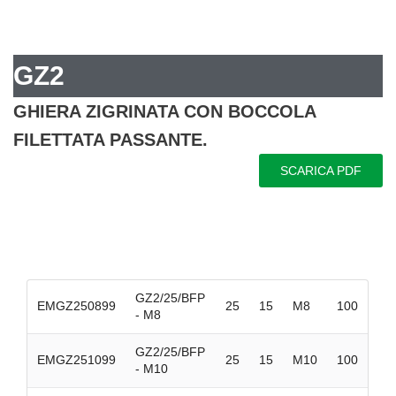
GZ2
GHIERA ZIGRINATA CON BOCCOLA
FILETTATA PASSANTE.
SCARICA PDF
GZ2/25/BFP
EMGZ250899
25
15
M8
100
- M8
GZ2/25/BFP
EMGZ251099
25
15
M10
100
- M10