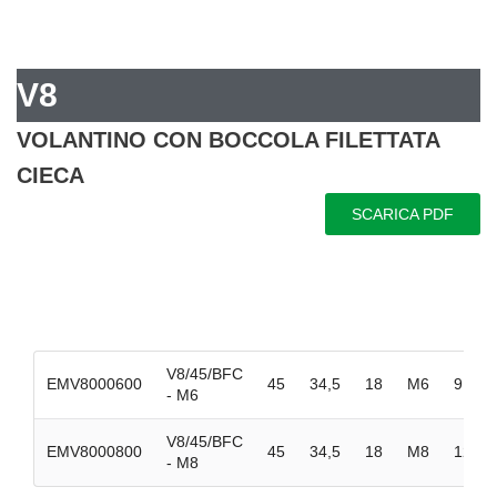
V8
VOLANTINO CON BOCCOLA FILETTATA
CIECA
SCARICA PDF
V8/45/BFC
EMV8000600
45
34,5
18
M6
9
- M6
V8/45/BFC
EMV8000800
45
34,5
18
M8
12
- M8